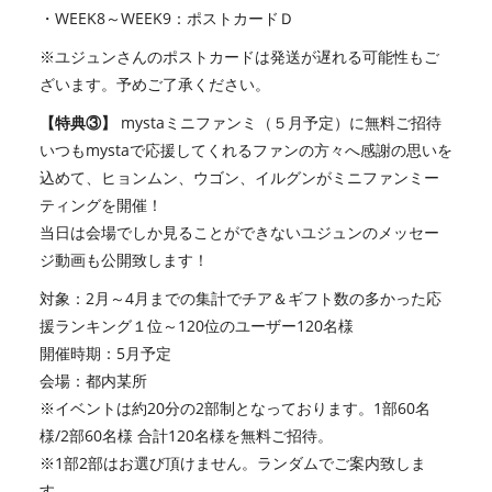
・WEEK8～WEEK9：ポストカードＤ
※ユジュンさんのポストカードは発送が遅れる可能性もご
ざいます。予めご了承ください。
【特典③】
mystaミニファンミ（５月予定）に無料ご招待
いつもmystaで応援してくれるファンの方々へ感謝の思いを
込めて、ヒョンムン、ウゴン、イルグンがミニファンミー
ティングを開催！
当日は会場でしか見ることができないユジュンのメッセー
ジ動画も公開致します！
対象：2月～4月までの集計でチア＆ギフト数の多かった応
援ランキング１位～120位のユーザー120名様
開催時期：5月予定
会場：都内某所
※イベントは約20分の2部制となっております。1部60名
様/2部60名様 合計120名様を無料ご招待。
※1部2部はお選び頂けません。ランダムでご案内致しま
す。