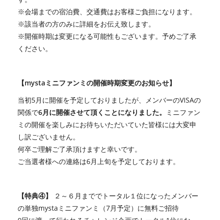
※会場までの宿泊費、交通費はお客様ご負担になります。
※該当者の方のみに詳細をお伝え致します。
※開催時期は変更になる可能性もございます。予めご了承
ください。
【mystaミニファンミの開催時期変更のお知らせ】
当初
5
月に開催を予定しておりましたが、メンバーの
VISA
の
関係で
6
月に開催させて頂くことになりました。
ミニファン
ミの開催を楽しみにお待ちいただいていた皆様には大変申
し訳ございません。
何卒ご理解ご了承頂けますと幸いです。
ご当選者様への連絡は
6
月上旬を予定しております。
【特典④】
２～６月まででトータル１位になったメンバー
の単独mystaミニファンミ（7月予定）に無料ご招待