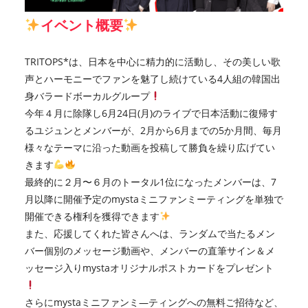
イベント概要
TRITOPS*は、日本を中心に精力的に活動し、その美しい歌
声とハーモニーでファンを魅了し続けている4人組の韓国出
身バラードボーカルグループ
今年４月に除隊し6月24日(月)のライブで日本活動に復帰す
るユジュンとメンバーが、2月から6月までの5か月間、毎月
様々なテーマに沿った動画を投稿して勝負を繰り広げてい
きます
最終的に２月〜６月のトータル1位になったメンバーは、7
月以降に開催予定のmystaミニファンミーティングを単独で
開催できる権利を獲得できます
また、応援してくれた皆さんへは、ランダムで当たるメン
バー個別のメッセージ動画や、メンバーの直筆サイン＆メ
ッセージ入りmystaオリジナルポストカードをプレゼント
さらにmystaミニファンミ―ティングへの無料ご招待など、