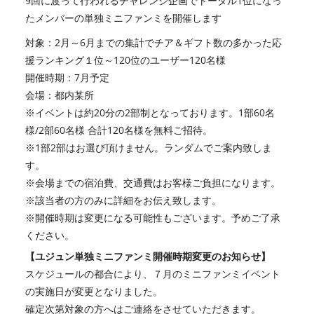
9回に渡って行われるチャレンジ企画でトータル1位になっ
たメンバーの単独ミニファンミを開催します
対象：2月～6月までの集計でチア＆ギフト数の多かった応
援ランキング１位～120位のユーザー120名様
開催時期：7月予定
会場：都内某所
※イベントは約20分の2部制となっております。1部60名
様/2部60名様 合計120名様を無料ご招待。
※1部2部はお選び頂けません。ランダムでご案内致しま
す。
※会場までの宿泊費、交通費はお客様ご負担になります。
※該当者の方のみに詳細をお伝え致します。
※開催時期は変更になる可能性もございます。予めご了承
ください。
【ユジュン単独ミニファンミ開催時期変更のお知らせ】
スケジュールの都合により、７月のミニファンミイベント
の実施日が変更となりました。
確定次第対象の方へはご連絡をさせていただきます。