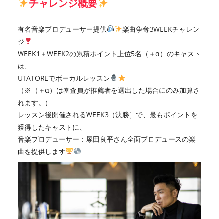
チャレンジ概要
有名音楽プロデューサー提供
楽曲争奪3WEEKチャレン
ジ
WEEK1＋WEEK2の累積ポイント上位5名（＋α）のキャスト
は、
UTATOREでボーカルレッスン
（※（＋α）は審査員が推薦者を選出した場合にのみ加算さ
れます。）
レッスン後開催されるWEEK3（決勝）で、最もポイントを
獲得したキャストに、
音楽プロデューサー：塚田良平さん全面プロデュースの楽
曲を提供します