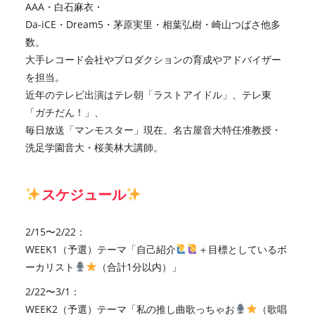
AAA・白石麻衣・
Da-iCE・Dream5・茅原実里・相葉弘樹・崎山つばさ他多
数。
大手レコード会社やプロダクションの育成やアドバイザー
を担当。
近年のテレビ出演はテレ朝「ラストアイドル」、テレ東
「ガチだん！」、
毎日放送「マンモスター」現在、名古屋音大特任准教授・
洗足学園音大・桜美林大講師。
スケジュール
2/15〜2/22：
WEEK1（予選）テーマ「自己紹介
＋目標としているボ
ーカリスト
（合計1分以内）」
2/22〜3/1：
WEEK2（予選）テーマ「私の推し曲歌っちゃお
（歌唱