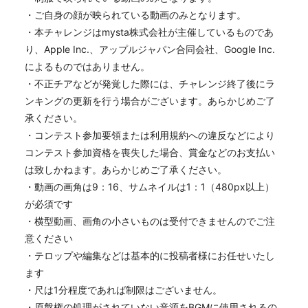
・ご自身の顔が映られている動画のみとなります。
・本チャレンジはmysta株式会社が主催しているものであ
り、Apple Inc.、アップルジャパン合同会社、Google Inc.
によるものではありません。
・不正チアなどが発覚した際には、チャレンジ終了後にラ
ンキングの更新を行う場合がございます。あらかじめご了
承ください。
・コンテスト参加要領または利用規約への違反などにより
コンテスト参加資格を喪失した場合、賞金などのお支払い
は致しかねます。あらかじめご了承ください。
・動画の画角は9：16、サムネイルは1：1（480px以上）
が必須です
・横型動画、画角の小さいものは受付できませんのでご注
意ください
・テロップや編集などは基本的に投稿者様にお任せいたし
ます
・尺は1分程度であれば制限はございません。
・原盤権の処理がされていない音源をBGMに使用されるの