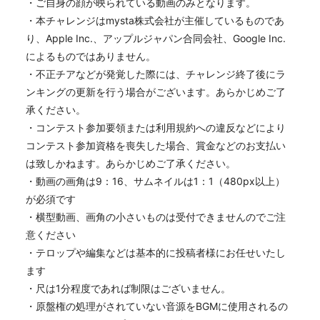
・ご自身の顔が映られている動画のみとなります。
・本チャレンジはmysta株式会社が主催しているものであ
り、Apple Inc.、アップルジャパン合同会社、Google Inc.
によるものではありません。
・不正チアなどが発覚した際には、チャレンジ終了後にラ
ンキングの更新を行う場合がございます。あらかじめご了
承ください。
・コンテスト参加要領または利用規約への違反などにより
コンテスト参加資格を喪失した場合、賞金などのお支払い
は致しかねます。あらかじめご了承ください。
・動画の画角は9：16、サムネイルは1：1（480px以上）
が必須です
・横型動画、画角の小さいものは受付できませんのでご注
意ください
・テロップや編集などは基本的に投稿者様にお任せいたし
ます
・尺は1分程度であれば制限はございません。
・原盤権の処理がされていない音源をBGMに使用されるの