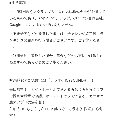
■注意事項
・「第3回歌うまグランプリ」はmysta株式会社が主催して
いるものであり、Apple Inc.、アップルジャパン合同会社、
Google Inc.によるものではありません。
・不正チアなどが発覚した際には、チャレンジ終了後にラ
ンキングの更新を行う場合がございます。ご了承くださ
い。
・利用規約に違反した場合、賞金などのお支払いは致しか
ねますのであらかじめご了承ください。
■投稿前の“コソ練”には「カラオケJOYSOUND＋」！
毎日無料！「ガイドボーカルで覚える★歌う★音程グラフ
で採点★録音で確認」がワンストップでできる、カラオケ
練習アプリの決定版！
App StoreもしくはGoogle playで「カラオケ 採点」で検
索！