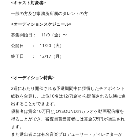
<キャスト対象者>
一般の方及び事務所所属のタレントの方
<オーディションスケジュール>
募集開始日： 11/9（金）〜
公開日 ： 11/20（火）
終了日 ： 12/17（月）
<オーディション特典>
2週にわたり開催される予選期間中に獲得したチアポイント
総数を合算し、上位10名は12/7(金)から開催される決勝に進
出することができます。
優勝者は賞金10万円とJOYSOUNDのカラオケ動画配信権を
得ることができ、審査員賞受賞者には賞金5万円が贈呈され
ます。
また選出者には有名音楽プロデューサー・ディレクターか