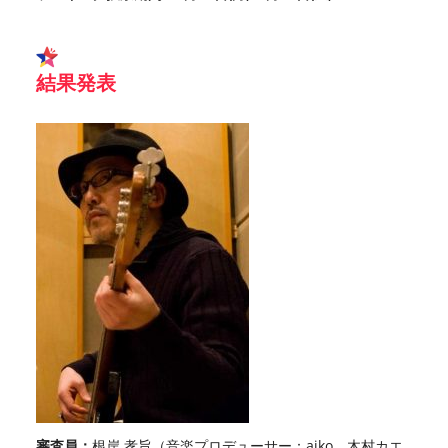
結果発表
審査員：
根岸 孝旨（音楽プロデューサー：aiko、木村カエ