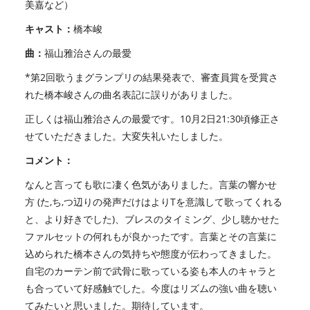
美嘉など）
キャスト：
橋本峻
曲：
福山雅治さんの最愛
*第2回歌うまグランプリの結果発表で、審査員賞を受賞さ
れた橋本峻さんの曲名表記に誤りがありました。
正しくは福山雅治さんの最愛です。10月2日21:30頃修正さ
せていただきました。大変失礼いたしました。
コメント：
なんと言っても歌に凄く色気がありました。言葉の響かせ
方 (た,ち,つ辺りの発声だけはよりTを意識して歌ってくれる
と、より好きでした)、ブレスのタイミング、少し聴かせた
ファルセットの何れもが良かったです。言葉とその言葉に
込められた橋本さんの気持ちや態度が伝わってきました。
自宅のカーテン前で武骨に歌っている姿も本人のキャラと
も合っていて好感触でした。今度はリズムの強い曲を聴い
てみたいと思いました。期待しています。