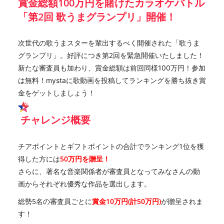
賞金総額100万円を賭けたカラオケバトル
「第2回 歌うまグランプリ」開催！
次世代の歌うまスターを輩出するべく開催された「歌うま
グランプリ」。好評につき第2回を緊急開催いたしました！
新たな審査員も加わり、
賞金総額は前回同様100万円！参加
は無料！mystaに歌動画を投稿してランキングを勝ち抜き賞
金をゲットしましょう！
チャレンジ概要
チアポイントとギフトポイントの合計でランキング1位を獲
得した方には
50万円を贈呈！
さらに、著名な音楽関係者が審査員となってみなさんの動
画からそれぞれ優秀な作品を選出します。
総勢5名の審査員ごとに
賞金10万円(計50万円)
が贈呈されま
す！