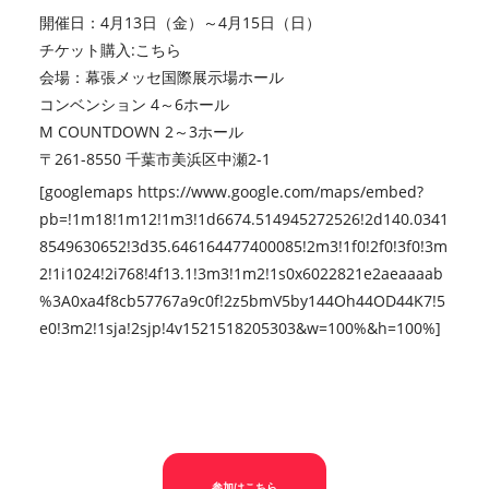
開催日：4月13日（金）～4月15日（日）
チケット購入:
こちら
会場：幕張メッセ国際展示場ホール
コンベンション 4～6ホール
M COUNTDOWN 2～3ホール
〒261-8550 千葉市美浜区中瀬2-1
[googlemaps https://www.google.com/maps/embed?
pb=!1m18!1m12!1m3!1d6674.514945272526!2d140.0341
8549630652!3d35.646164477400085!2m3!1f0!2f0!3f0!3m
2!1i1024!2i768!4f13.1!3m3!1m2!1s0x6022821e2aeaaaab
%3A0xa4f8cb57767a9c0f!2z5bmV5by144Oh44OD44K7!5
e0!3m2!1sja!2sjp!4v1521518205303&w=100%&h=100%]
参加はこちら