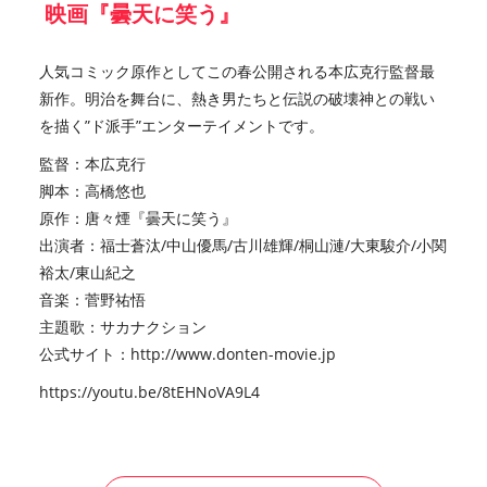
映画『曇天に笑う』
人気コミック原作としてこの春公開される本広克行監督最
新作。明治を舞台に、熱き男たちと伝説の破壊神との戦い
を描く”ド派手”エンターテイメントです。
監督：本広克行
脚本：高橋悠也
原作：唐々煙『曇天に笑う』
出演者：福士蒼汰/中山優馬/古川雄輝/桐山漣/大東駿介/小関
裕太/東山紀之
音楽：菅野祐悟
主題歌：サカナクション
公式サイト：
http://www.donten-movie.jp
https://youtu.be/8tEHNoVA9L4