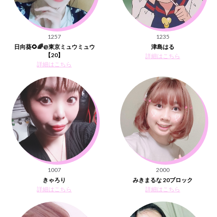
1257
1235
日向葵🌻🌈@東京ミュウミュウ
津島はる
【20】
詳細はこちら
詳細はこちら
1007
2000
きゃろり
みきまるな 20ブロック
詳細はこちら
詳細はこちら