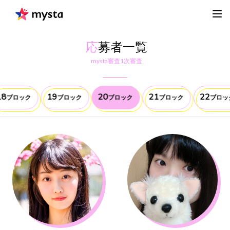
応
募者一覧
mysta審査1次審査
18
19
20
21
22
ブロック
ブロック
ブロック
ブロック
ブロッ