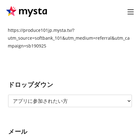
https://produce101jp.mysta.tv/?
utm_source=softbank_101&utm_medium=referral&utm_ca
mpaign=sb190925
ドロップダウン
メール
*