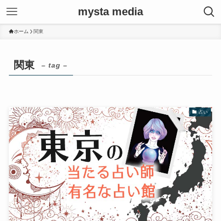
mysta media
ホーム
関東
関東
– tag –
占い