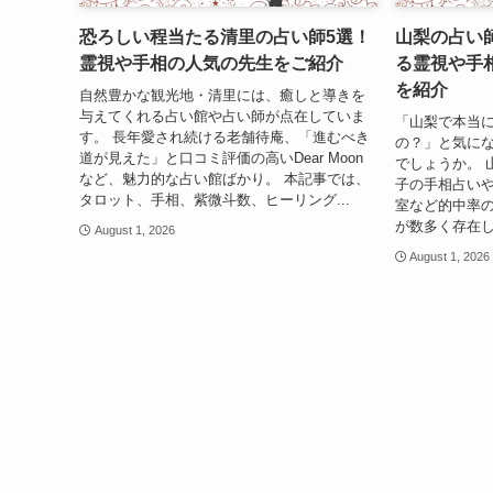
恐ろしい程当たる清里の占い師5選！
山梨の占い
霊視や手相の人気の先生をご紹介
る霊視や手
を紹介
自然豊かな観光地・清里には、癒しと導きを
与えてくれる占い館や占い師が点在していま
「山梨で本当
す。 長年愛され続ける老舗待庵、「進むべき
の？」と気に
道が見えた」と口コミ評価の高いDear Moon
でしょうか。 
など、魅力的な占い館ばかり。 本記事では、
子の手相占い
タロット、手相、紫微斗数、ヒーリング...
室など的中率
が数多く存在し
August 1, 2026
August 1, 2026